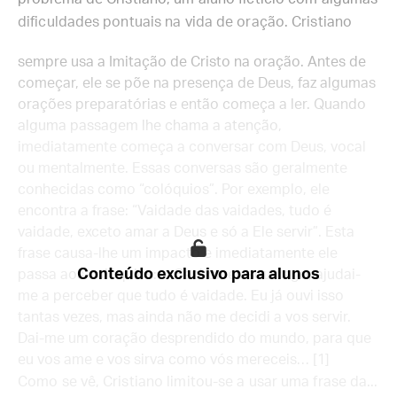
dificuldades pontuais na vida de oração. Cristiano
sempre usa a Imitação de Cristo na oração. Antes de
começar, ele se põe na presença de Deus, faz algumas
orações preparatórias e então começa a ler. Quando
alguma passagem lhe chama a atenção,
imediatamente começa a conversar com Deus, vocal
ou mentalmente. Essas conversas são geralmente
conhecidas como “colóquios”. Por exemplo, ele
encontra a frase: “Vaidade das vaidades, tudo é
vaidade, exceto amar a Deus e só a Ele servir”. Esta
frase causa-lhe um impacto e imediatamente ele
Conteúdo exclusivo para alunos
passa aos colóquios:— Senhor, eu sou cego, ajudai-
me a perceber que tudo é vaidade. Eu já ouvi isso
tantas vezes, mas ainda não me decidi a vos servir.
Dai-me um coração desprendido do mundo, para que
eu vos ame e vos sirva como vós mereceis… [1]
Como se vê, Cristiano limitou-se a usar uma frase da...