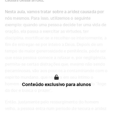
causas dessa aridez.
Nesta aula, vamos tratar sobre a aridez causada por
nós mesmos. Para isso, utilizemos o seguinte
exemplo: quando uma pessoa decide ter uma vida de
oração, ela passa a exercitar as virtudes, ter
disciplina, mortificar-se e recolher-se interiormente, a
fim de entregar-se por inteiro a Deus. Depois de um
tempo de maior generosidade e penitência, pode ser
que essa pessoa comece a relaxar e, por negligência,
permita-se certas distrações que, mesmo não sendo
pecaminosas, vão aos poucos a contaminando com o
espírito mundano, que reaviva em seu íntimo o
homem velho, guiado pela conhecida lógica do “foge
Conteúdo exclusivo para alunos
da dor e busca o prazer”.
Então, justamente pelo ressurgimento do homem
velho, a pessoa entra num período de secura e aridez