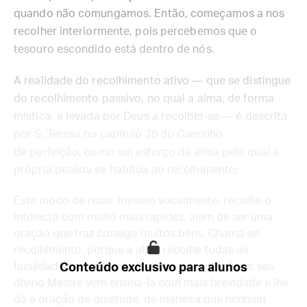
quando não comungamos. Então, começamos a nos
recolher interiormente, pois percebemos que o
tesouro escondido está dentro de nós.
A realidade do recolhimento ativo — que se distingue
do recolhimento passivo, no qual a alma, de forma
mística, é levada por Deus a recolher-se — é descrita
por S. Teresa no capítulo 28 do Caminho
de perfeição, como um esforço da alma pelo qual a
própria pessoa se habitua ao recolhimento:
Este modo de rezar, mesmo vocalmente, recolhe o
intelecto com muito mais rapidez, além de ser uma
oração que traz consigo muitos bens. Chama-se
recolhimento, porque a alma recolhe todas as
faculdades e entra em si mesma com seu Deus; seu
Conteúdo exclusivo para alunos
divino Mestre vem ensiná-la com mais brevidade e lhe
dá a oração de quietude, de maneira que nenhum