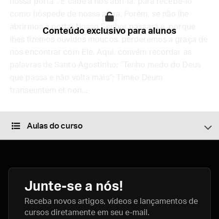
nossa porta”. E cabe a nós abri-la, para recebê-lo
como hóspede de nossa alma. Porém, se não lhe
abrirmos a porta, Nosso Senhor passará e, porque
Conteúdo exclusivo para alunos
lhes fizemos ouvidos moucos, perderemos a graça de
nos encontrar com Ele. Aqui, convém recordar as
palavras de Santo Agostinho: “Tenho medo do Deus
que passa e não volta mais”: Timeo Deum
transeuntem et non...
Aulas do curso
Junte-se a nós!
Receba novos artigos, vídeos e lançamentos de
cursos diretamente em seu e-mail.