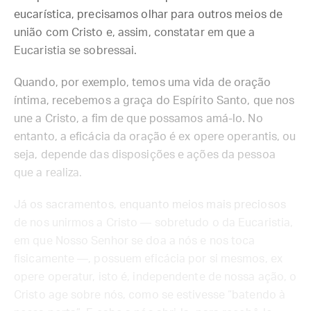
eucarística, precisamos olhar para outros meios de
união com Cristo e, assim, constatar em que a
Eucaristia se sobressai.
Quando, por exemplo, temos uma vida de oração
íntima, recebemos a graça do Espírito Santo, que nos
une a Cristo, a fim de que possamos amá-lo. No
entanto, a eficácia da oração é ex opere operantis, ou
seja, depende das disposições e ações da pessoa
que a realiza.
Já os sacramentos, enquanto meios mais preciosos
de nos unirmos a Cristo — sobretudo o da Eucaristia,
em que Nosso Senhor se doa a nós e nos toca
fisicamente —, possuem eficácia por si mesmos, ex
opere operatur, isto é, independente de nossa ação, o
Cristo age sobre nós, como se estivesse “batendo à