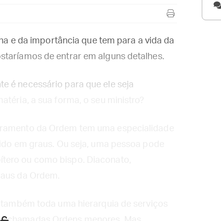
vina e da importância que tem para a vida da
staríamos de entrar em alguns detalhes.
e é necessário para que ele seja
atéria, a sua forma, o seu ministro?
acramento da Ordem tem uma especialidade
idido em graus. Ou seja, uma pessoa pode
tero ou como bispo. Diaconato,
raus da Ordem.
o também toda uma hierarquia de serviços
as chamadas Ordens menores. Mas,