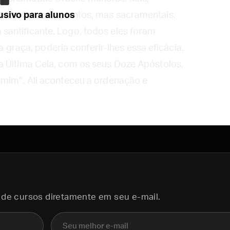
s não são sacramentos, mas sacramentais.
sivo para alunos
antificante. Logo, todos eles foram
da graça, poderia conferir-lhes essa eficácia.
a Última Ceia, com os seus Doze Apóstolos,
 mim”. Ali aconteceu a ordenação e
 de cursos diretamente em seu e-mail.
E-mail