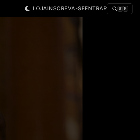
LOJA
INSCREVA-SE
ENTRAR
⌘
K