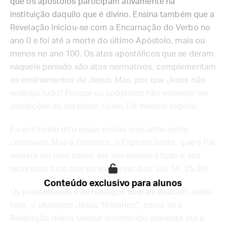
que os apóstolos participam ativamente na
instituição daquilo que é divino. Ensina também que a
Revelação iniciou-se com a Encarnação do Verbo no
ano 0 e foi até a morte do último Apóstolo, mais ou
menos no ano 100. Os atos apostólicos que se deram
naquele período são atos normativos, complementam
os ensinamentos de Jesus. Mas, por que Jesus não
ensinou tudo? Porque os apóstolos não estavam em
condições de entender, como Ele mesmo explica:
Eu vos tenho dito essas coisas enquanto estou
convosco. Mas o Defensor, o Espírito Santo, que o Pai
enviará em meu nome, ele vos ensinará tudo e vos
recordará tudo que eu vos tenho dito. (Jo 14, 25-26)
Conteúdo exclusivo para alunos
Os protestantes e os teólogos liberais buscam, ainda
hoje, o chamado Jesus "histórico", como se a
Revelação divina tivesse acontecido somente até o