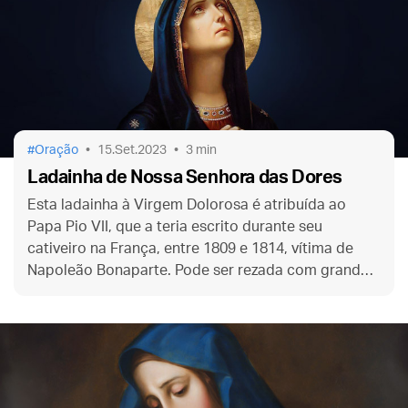
Oração
15.Set.2023
3 min
Ladainha de Nossa Senhora das Dores
Esta ladainha à Virgem Dolorosa é atribuída ao
Papa Pio VII, que a teria escrito durante seu
cativeiro na França, entre 1809 e 1814, vítima de
Napoleão Bonaparte. Pode ser rezada com grande
fruto, especialmente em tempos ou ocasiões
difíceis.