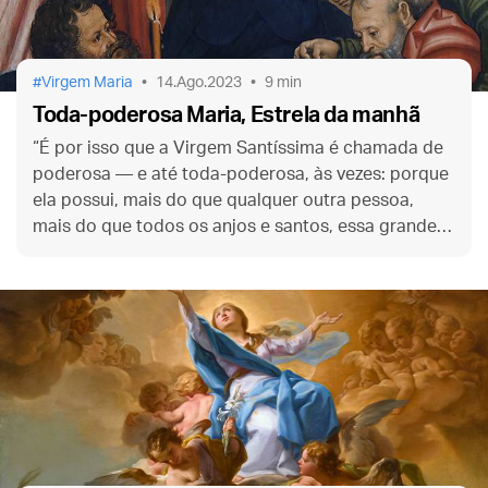
Virgem Maria
14.Ago.2023
9 min
Toda-poderosa Maria, Estrela da manhã
“É por isso que a Virgem Santíssima é chamada de
poderosa — e até toda-poderosa, às vezes: porque
ela possui, mais do que qualquer outra pessoa,
mais do que todos os anjos e santos, essa grande e
poderosa dádiva da oração.”