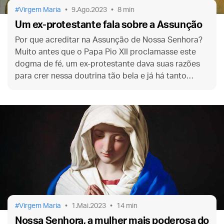
Virgem Maria
9.Ago.2023
8 min
Um ex-protestante fala sobre a Assunção
Por que acreditar na Assunção de Nossa Senhora?
Muito antes que o Papa Pio XII proclamasse este
dogma de fé, um ex-protestante dava suas razões
para crer nessa doutrina tão bela e já há tanto
tempo defendida pelos santos. Seu nome? John
Henry Newman.
Virgem Maria
1.Mai.2023
14 min
Nossa Senhora, a mulher mais poderosa do