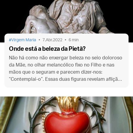
Virgem Maria
7.Abr.2022
6 min
Onde está a beleza da Pietà?
Não há como não enxergar beleza no seio doloroso
da Mãe, no olhar melancólico fixo no Filho e nas
mãos que o seguram e parecem dizer-nos:
“Contemplai-o”. Essas duas figuras revelam aflição
e sofrimento, mas também mostram que nada foi
suportado em vão.