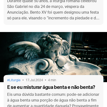
Durante quase 50 anos, a liturgia romana celebrou
São Gabriel no dia 24 de março, véspera da
Anunciação. Bento XV foi quem designou uma festa
só para ele, visando o “incremento da piedade e da
união à Sagrada Família”. Conheça, pois, a missão
deste Santo Arcanjo.
Liturgia
17.Jul.2024
4 min
E se eu misturar água benta e não benta?
Eis uma dúvida bastante comum: pode-se adicionar
à água benta uma porção de água não benta a fim
de aumentar a quantidade daquela? Provavelmente