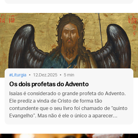
liturgia cantada: as antífonas.
Liturgia
12.Dez.2025
5 min
Os dois profetas do Advento
Isaías é considerado o grande profeta do Advento.
Ele prediz a vinda de Cristo de forma tão
contundente que o seu livro foi chamado de “quinto
Evangelho”. Mas não é ele o único a aparecer
nesses dias de Advento. O outro é o último e o
maior dos profetas…