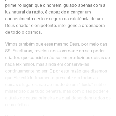
primeiro lugar, que o homem, guiado apenas com a
luz natural da razão, é capaz de alcançar um
conhecimento certo e seguro da existência de um
Deus criador e onipotente, inteligência ordenadora
de todo o cosmos.
Vimos também que esse mesmo Deus, por meio das
SS. Escrituras, revelou-nos a verdade do seu poder
criador, que consiste não só em produzir as coisas do
nada (ex nihilo), mas ainda em conservá-las
continuamente no ser. É por esta razão que dizemos
que Ele está intimamente presente em todas as
coisas e lugares, não ao modo de um “fluido” sutil e
misterioso que tudo penetra, mas com o seu poder e
a título de causa primeira da qual dependem todos os
seus efeitos.