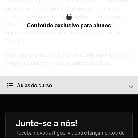
Precisamos agora dar um passo a mais e centrar-nos
num outro ponto específico da nossa fé católica.
Cremos, pois, que Deus criou todas as coisas, quer
dizer, o céu e a terra. Mas o que, precisamente,
Conteúdo exclusivo para alunos
queremos dizer com essas duas palavras: “céu” e
“terra”?
Pois bem, o Símbolo niceno-constantinopolitano, cuja
origem estudaremos noutra aula, especifica...
Aulas do curso
Junte-se a nós!
Receba novos artigos, vídeos e lançamentos de