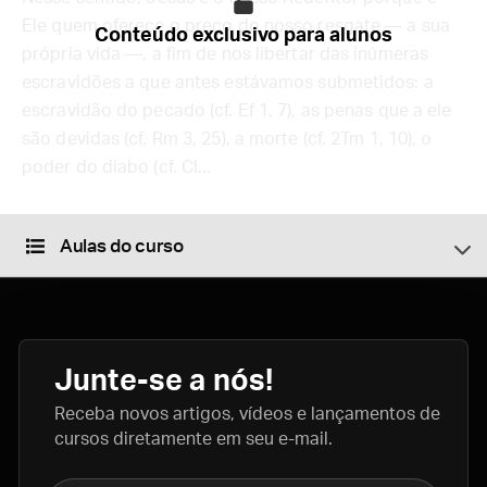
Ele quem oferece o preço do nosso resgate — a sua
Conteúdo exclusivo para alunos
própria vida —, a fim de nos libertar das inúmeras
escravidões a que antes estávamos submetidos: a
escravidão do pecado (cf. Ef 1, 7), as penas que a ele
são devidas (cf. Rm 3, 25), a morte (cf. 2Tm 1, 10), o
poder do diabo (cf. Cl...
Aulas do curso
Junte-se a nós!
Receba novos artigos, vídeos e lançamentos de
cursos diretamente em seu e-mail.