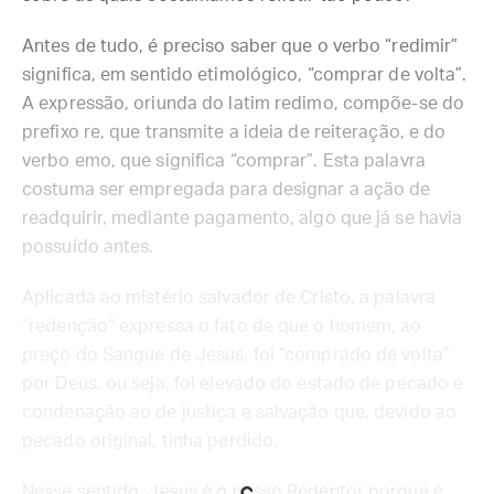
Antes de tudo, é preciso saber que o verbo “redimir”
significa, em sentido etimológico, “comprar de volta”.
A expressão, oriunda do latim redimo, compõe-se do
prefixo re, que transmite a ideia de reiteração, e do
verbo emo, que significa “comprar”. Esta palavra
costuma ser empregada para designar a ação de
readquirir, mediante pagamento, algo que já se havia
possuído antes.
Aplicada ao mistério salvador de Cristo, a palavra
“redenção” expressa o fato de que o homem, ao
preço do Sangue de Jesus, foi “comprado de volta”
por Deus, ou seja, foi elevado do estado de pecado e
condenação ao de justiça e salvação que, devido ao
pecado original, tinha perdido.
Nesse sentido, Jesus é o nosso Redentor porque é