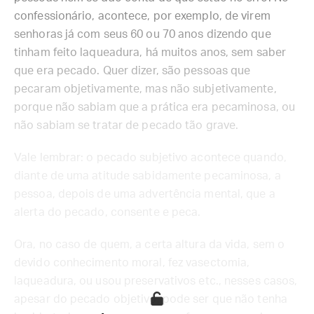
confessionário, acontece, por exemplo, de virem
senhoras já com seus 60 ou 70 anos dizendo que
tinham feito laqueadura, há muitos anos, sem saber
que era pecado. Quer dizer, são pessoas que
pecaram objetivamente, mas não subjetivamente,
porque não sabiam que a prática era pecaminosa, ou
não sabiam se tratar de pecado tão grave.
Vale lembrar: o pecado subjetivo acontece quando,
diante de uma atitude sabidamente pecaminosa, a
pessoa, depois de uma advertência mental, que a
alerta do pecado, consente e peca.
Ora, no caso de quem, a certa altura da vida, sem o
devido conhecimento moral, fez vasectomia,
laqueadura, ou usou preservativos etc., nesses casos,
apesar do pecado objetivo, pode ser que não tenha