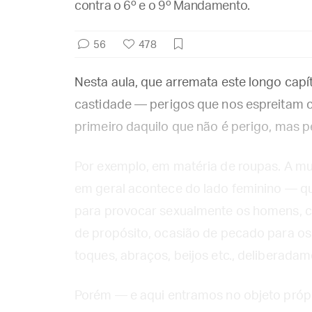
contra o 6º e o 9º Mandamento.
56
478
Nesta aula, que arremata este longo capít
castidade — perigos que nos espreitam c
primeiro daquilo que não é perigo, mas p
Por exemplo, em matéria de roupas. A m
em geral acontece do lado feminino — qu
para provocar sexualmente os homens, c
de propósito, ocasião de pecado para os 
toques, abraços, beijos etc., deliberadam
Porém — e aqui entramos no objeto própr