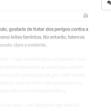
ulo, gostaria de tratar dos perigos contra a
omo leões famintos. No entanto, falemos
ecado claro e evidente.
ulher — vale também para os homens, mas
e deliberadamente se veste para seduzir,
omete um pecado grave, por estar sendo,
outros. Isso também vale para palavras,
ente feitos com intenção erótica.
io da aula —, há situações que não são