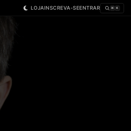
LOJA
INSCREVA-SE
ENTRAR
⌘
K