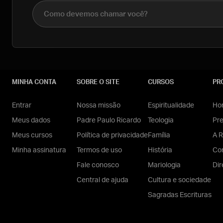
Nome completo
MINHA CONTA
SOBRE O SITE
CURSOS
PR
Entrar
Nossa missão
Espiritualidade
Hom
Meus dados
Padre Paulo Ricardo
Teologia
Pr
Meus cursos
Política de privacidade
Família
A R
Minha assinatura
Termos de uso
História
Con
Fale conosco
Mariologia
Dir
Central de ajuda
Cultura e sociedade
Sagradas Escrituras