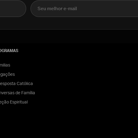
E-mail
OGRAMAS
ilias
egações
esposta Católica
versas de Família
eção Espiritual