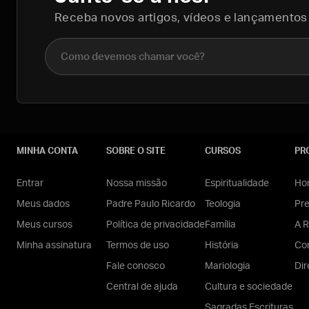
Receba novos artigos, vídeos e lançamentos
Nome completo
MINHA CONTA
SOBRE O SITE
CURSOS
PR
Entrar
Nossa missão
Espiritualidade
Hom
Meus dados
Padre Paulo Ricardo
Teologia
Pr
Meus cursos
Política de privacidade
Família
A R
Minha assinatura
Termos de uso
História
Con
Fale conosco
Mariologia
Dir
Central de ajuda
Cultura e sociedade
Sagradas Escrituras