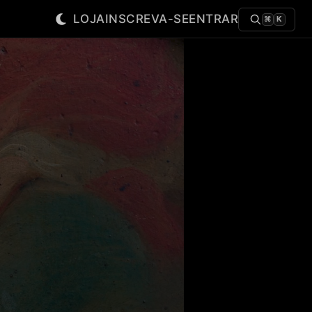
LOJA
INSCREVA-SE
ENTRAR
⌘
K