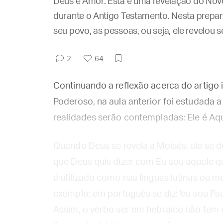
Deus é Amor. Esta é uma revelação do Novo
durante o Antigo Testamento. Nesta prepar
seu povo, as pessoas, ou seja, ele revelou
2
64
Continuando a reflexão acerca do artigo 
Poderoso, na aula anterior foi estudada a
realidades serão contempladas: Ele é Aqu
Quando Deus se revela a Moisés, ele se d
que Deus quis dizer com Eu sou aquele qu
é utilizado como nas línguas latinas ou 
exemplo: em português se diz: 'eu sou Paul
Assim, o verbo ser em hebraico não tem