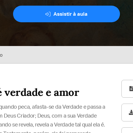
Assistir à aula
so
 é verdade e amor
quando peca, afasta-se da Verdade e passa a
m Deus Criador; Deus, com a sua Verdade
ndo se revela, revela a Verdade tal qual ela é.