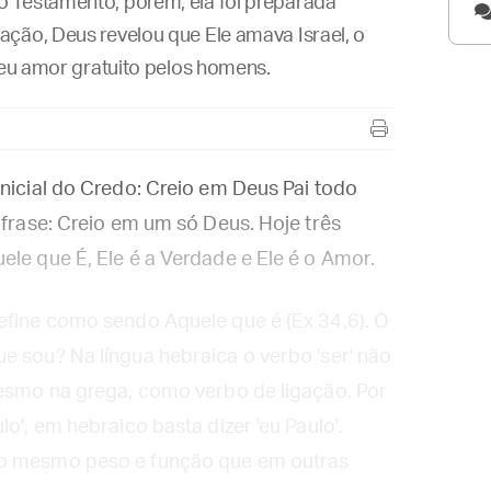
 Testamento, porém, ela foi preparada
ação, Deus revelou que Ele amava Israel, o
 seu amor gratuito pelos homens.
inicial do Credo: Creio em Deus Pai todo
 frase: Creio em um só Deus. Hoje três
ele que É, Ele é a Verdade e Ele é o Amor.
efine como sendo Aquele que é (Ex 34,6). O
e sou? Na língua hebraica o verbo 'ser' não
mesmo na grega, como verbo de ligação. Por
o', em hebraico basta dizer 'eu Paulo'.
 o mesmo peso e função que em outras