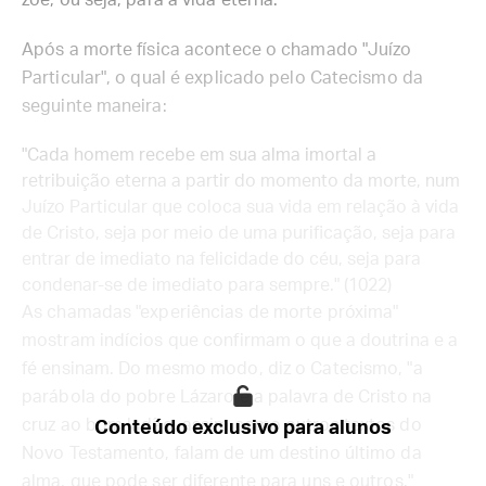
zoé, ou seja, para a vida eterna.
Após a morte física acontece o chamado "Juízo
Particular", o qual é explicado pelo Catecismo da
seguinte maneira:
"Cada homem recebe em sua alma imortal a
retribuição eterna a partir do momento da morte, num
Juízo Particular que coloca sua vida em relação à vida
de Cristo, seja por meio de uma purificação, seja para
entrar de imediato na felicidade do céu, seja para
condenar-se de imediato para sempre." (1022)
As chamadas "experiências de morte próxima"
mostram indícios que confirmam o que a doutrina e a
fé ensinam. Do mesmo modo, diz o Catecismo, "a
parábola do pobre Lázaro e a palavra de Cristo na
cruz ao bom ladão, assim como outros textos do
Conteúdo exclusivo para alunos
Novo Testamento, falam de um destino último da
alma, que pode ser diferente para uns e outros."