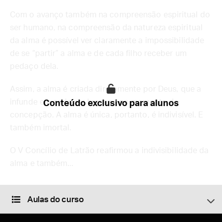
Com o avanço também na compreensão espiritual do
ser humano, na compreensão da natureza espiritual
da alma é possível ver claramente a impossibilidade
de se “partir” a alma e de cada filho receber um
pedaço dela.
Assim, a alma é criada diretamente por Deus, que a
infunde em cada ser humano no momento da
Conteúdo exclusivo para alunos
concepção. A alma é única, portanto, é indivisível. E
também imortal.
O V Concílio de Latrão reafirmou a indivisibilidade da
alma e também...
Aulas do curso