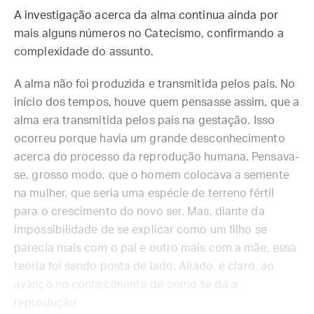
A investigação acerca da alma continua ainda por
mais alguns números no Catecismo, confirmando a
complexidade do assunto.
A alma não foi produzida e transmitida pelos pais. No
início dos tempos, houve quem pensasse assim, que a
alma era transmitida pelos pais na gestação. Isso
ocorreu porque havia um grande desconhecimento
acerca do processo da reprodução humana. Pensava-
se, grosso modo, que o homem colocava a semente
na mulher, que seria uma espécie de terreno fértil
para o crescimento do novo ser. Mas, diante da
impossibilidade de se explicar como um filho se
parecia mais com o pai e outro mais com a mãe, essa
teoria foi sendo posta de lado. Aliado, é claro, ao
avanço no conhecimento de como se dá a
reprodução.