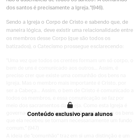
dos santos é precisamente a Igreja."(946).
Sendo a Igreja o Corpo de Cristo e sabendo que, de
maneira lógica, deve existir uma relacionalidade entre
os membros desse Corpo (que são todos os
batizados), o Catecismo prossegue esclarecendo:
"Uma vez que todos os crentes formam um só corpo, o
bem de uns é comunicado aos outros... Assim, é
preciso crer que existe uma comunhão dos bens na
Igreja. Mas o membro mais importante é Cristo, por
ser a Cabeça... Assim, o bem de Cristo é comunicado a
todos os membros, e essa comunicação se faz por
meio dos sacramentos da Igreja. Como esta Igreja é
governada por um só e mesmo Espírito, todos os bens
Conteúdo exclusivo para alunos
que ela recebeu se tornam necessariamente um fundo
comum." (947)
A ideia de "comunhão" traz em si uma distinção e um