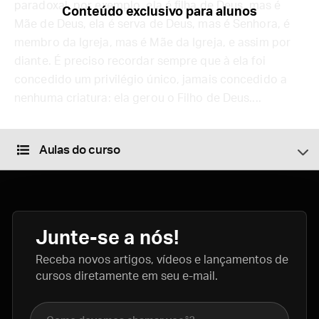
paradoxal, por exemplo, ela é filha de Deus, mas é
Conteúdo exclusivo para alunos
Mãe de Deus, ela é serva de Deus, mas é Senhora, é
membro da Igreja, mas é Mãe da Igreja, e assim por
diante. É preciso recordar sempre que à ela foi
concedido um privilégio único, jamais concedido a
nenhuma criatura: ela gerou o Filho de Deus....
Aulas do curso
Junte-se a nós!
Receba novos artigos, vídeos e lançamentos de
cursos diretamente em seu e-mail.
Nome completo