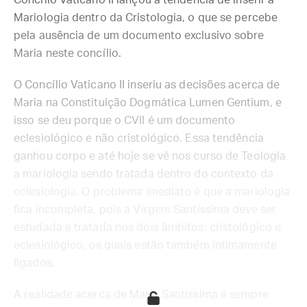
Concílio Vaticano II lançou a tendência de inserir a
Mariologia dentro da Cristologia, o que se percebe
pela ausência de um documento exclusivo sobre
Maria neste concílio.
O Concílio Vaticano II inseriu as decisões acerca de
Maria na Constituição Dogmática Lumen Gentium, e
isso se deu porque o CVII é um documento
eclesiológico e não cristológico. Essa tendência
ganhou corpo e até hoje se vê nos curso de Teologia
a mariologia sendo tratada dentro do contexto da
eclesiologia. O problema imediato é que a mariologia
fica incompleta, pois a Virgem Santíssima deve ser
estudada e tratada nos dois âmbitos: cristológico e
eclesiológico, os quais estão também intimamente
ligados.
A realidade acerca de Maria Santíssima é sempre