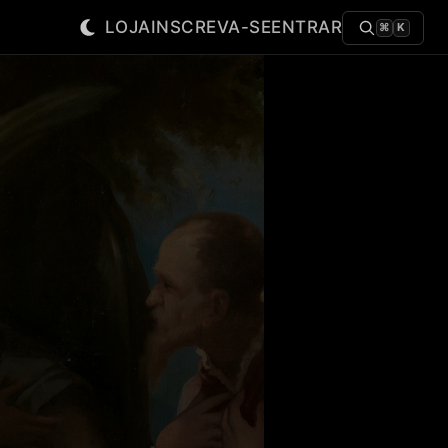
LOJA
INSCREVA-SE
ENTRAR
⌘
K