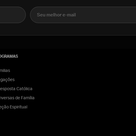
E-mail
OGRAMAS
ilias
egações
esposta Católica
versas de Família
eção Espiritual