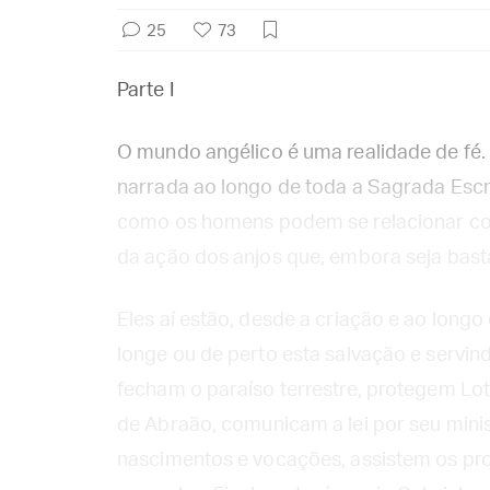
25
73
Parte I
O mundo angélico é uma realidade de fé. 
narrada ao longo de toda a Sagrada Escr
como os homens podem se relacionar co
da ação dos anjos que, embora seja bas
Eles aí estão, desde a criação e ao long
longe ou de perto esta salvação e servind
fecham o paraíso terrestre, protegem Lot
de Abraão, comunicam a lei por seu min
nascimentos e vocações, assistem os pro