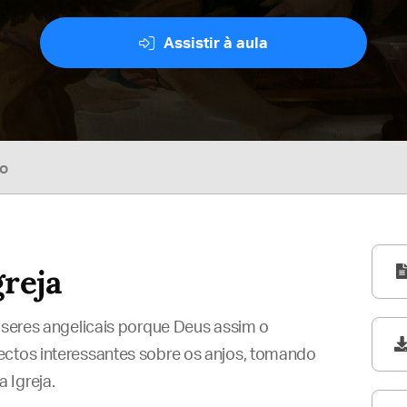
Assistir à aula
so
greja
s seres angelicais porque Deus assim o
ectos interessantes sobre os anjos, tomando
 Igreja.