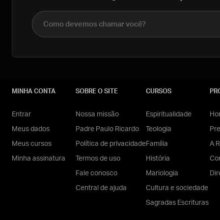
Nome completo
MINHA CONTA
SOBRE O SITE
CURSOS
PR
Entrar
Nossa missão
Espiritualidade
Hom
Meus dados
Padre Paulo Ricardo
Teologia
Pr
Meus cursos
Política de privacidade
Família
A R
Minha assinatura
Termos de uso
História
Con
Fale conosco
Mariologia
Dir
Central de ajuda
Cultura e sociedade
Sagradas Escrituras