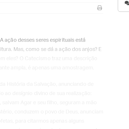
A ação desses seres espirituais está
itura. Mas, como se dá a ação dos anjos? E
m eles? O Catecismo traz uma descrição
tante ampla, é apenas uma amostragem.
o da História da Salvação, anunciando de
o ao desígnio divino de sua realização:
, salvam Agar e seu filho, seguram a mão
istério, conduzem o povo de Deus, anunciam
fetas, para citarmos apenas alguns