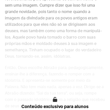
sem uma imagem. Cumpre dizer que isso foi uma
grande novidade, pois tanto o nome quando a
imagem da divindade para os povos antigos eram
utilizados para que eles não só se dirigissem aos
deuses, mas também como uma forma de manipulá-
los. Aquele povo havia tomado o barro com suas
próprias mãos e moldado deuses à sua imagem e
semelhança. Tinham ocupado o lugar do verdadeiro
Deus, tornando-se, assim, idólatras.
Então, Deus escolhe Abraão para, pedagogicamente,
ensinar-lhe a diferença, fazendo-o romper com a
idolatria. E apresenta-se somente por meio da
Palavra. Não tem mais nada, apenas a voz. Dirige-se a
Abraão dizendo: "Sai da tua terra", ou seja, rompe
com o passado idolátrico, com a religião que recebeu
de seus pais. Todo esse deslocamento de
Conteúdo exclusivo para alunos