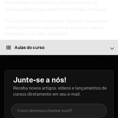
mentalidade é conhecido como "metanoia", do
grego μετανοεῖν, que significa conversão, mudança.
Para congregar a humanidade dispersa, Deus elegeu
Abrão, chamando-o para fora de seus país, de sua
parentela e sua casa, para fazer...
Aulas do curso
Junte-se a nós!
Receba novos artigos, vídeos e lançamentos de
cursos diretamente em seu e-mail.
Nome completo