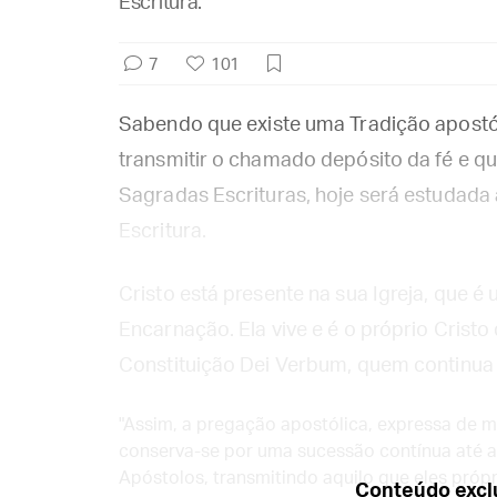
Escritura.
7
101
Sabendo que existe uma Tradição apostó
transmitir o chamado depósito da fé e qu
Sagradas Escrituras, hoje será estudada 
Escritura.
Cristo está presente na sua Igreja, que 
Encarnação. Ela vive e é o próprio Cristo 
Constituição Dei Verbum, quem continua 
"Assim, a pregação apostólica, expressa de mo
conserva-se por uma sucessão contínua até 
Apóstolos, transmitindo aquilo que eles própr
Conteúdo exclu