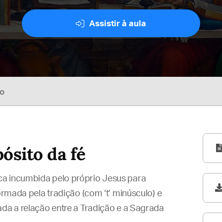
Assistir à aula
so
ósito da fé
ca incumbida pelo próprio Jesus para
formada pela tradição (com ‘t’ minúsculo) e
ada a relação entre a Tradição e a Sagrada