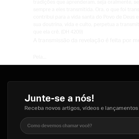
tradições que aprenderam, seja oralmente, se
sempre a eles transmitida. Ora, o que foi tr
contribui para a vida santa do Povo de Deus e 
sua doutrina, vida e culto, perpetua a transmi
que ela crê. (DH 4209)
A transmissão da revelação é feita por m
Pela...
Junte-se a nós!
Receba novos artigos, vídeos e lançamentos
Nome completo