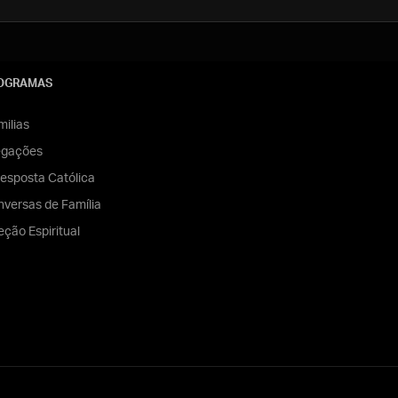
OGRAMAS
ilias
egações
esposta Católica
versas de Família
eção Espiritual