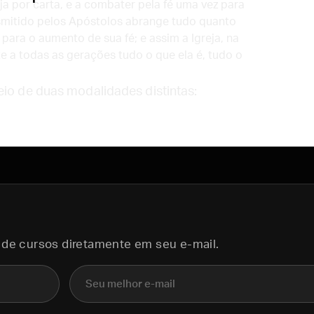
ja por carta, e a combater pela fé uma vez para
ansmitido pelos Apóstolos abrange tudo quanto
para o aumento de sua fé; e assim a Igreja, na
te a todas as gerações tudo o que ela é, tudo o
eio de duas modalidades distintas:
 de cursos diretamente em seu e-mail.
E-mail