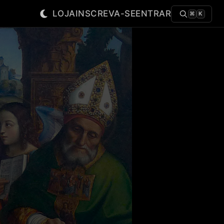
LOJA
INSCREVA-SE
ENTRAR
⌘
K