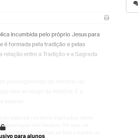
lica incumbida pelo próprio Jesus para
e é formada pela tradição e pelas
a relação entre a Tradição e a Sagrada
é um prolongamento do mistério da
que vive ao longo da História. É a
a ensinar:
do especial nos livros inspirados, devia
a consumação dos tempos. Por isso, os
ios receberam, exortam os fiéis a manter as
sivo para alunos