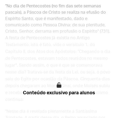
"No dia de Pentecostes (no fim das sete semanas
pascais), a Páscoa de Cristo se realiza na efusão do
Espírito Santo, que é manifestado, dado e
comunicado como Pessoa Divina: de sua plenitude,
Cristo, Senhor, derrama em profusão o Espírito" (731).
A festa de Pentecostes já existia no Antigo
Testamento, isto é fato, vide o versículo 1, do
Capítulo II, dos Atos dos Apóstolos: "Chegando o dia
de Pentecostes, estavam todos reunidos no mesmo
lugar". Sendo assim, o que é que se comemorava
nesse dia? Tratava-se da festa da Lei, ou seja, o povo
saiu do Egito por ocasião da Páscoa. Cinquenta dias
depois chegaram ao Monte Sinai, onde Moisés subiu
e recebeu as Tábuas da Lei do Senhor. O Catecismo
Conteúdo exclusivo para alunos
continua:
"Nesse dia é revelada plenamente a Santíssima
Trindade. A partir desse dia, o Reino anunciado por