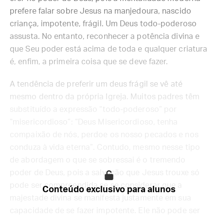
prefere falar sobre Jesus na manjedoura, nascido
criança, impotente, frágil. Um Deus todo-poderoso
assusta. No entanto, reconhecer a potência divina e
que Seu poder está acima de toda e qualquer criatura
é, enfim, a primeira coisa que se deve fazer.
A tendência de preferir um deus frágil se vê até
mesmo dentro da própria Igreja. Muitos padres têm
substituído a expressão “todo-poderoso” por
“misericordioso”: “Deus Misericordioso, tenha
compaixão de nós, perdoe os nosso pecados e nos
conduza à vida eterna”. Contudo, mesmo nesse tipo
de abordagem o que se sobressai é o tremendo
poder de Deus, pois a salvação que Jesus trouxe só
pode ser compreendida se se considerar que a
Conteúdo exclusivo para alunos
majestade divina se manifesta justamente em sua
capacidade de se fazer impotente. Ele não pode ser