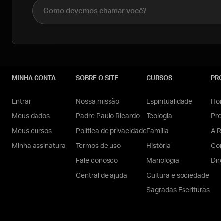
Nome completo
MINHA CONTA
SOBRE O SITE
CURSOS
PR
Entrar
Nossa missão
Espiritualidade
Hom
Meus dados
Padre Paulo Ricardo
Teologia
Pr
Meus cursos
Política de privacidade
Família
A R
Minha assinatura
Termos de uso
História
Con
Fale conosco
Mariologia
Dir
Central de ajuda
Cultura e sociedade
Sagradas Escrituras