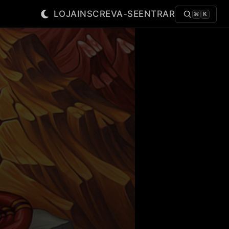
LOJA
INSCREVA-SE
ENTRAR
⌘
K