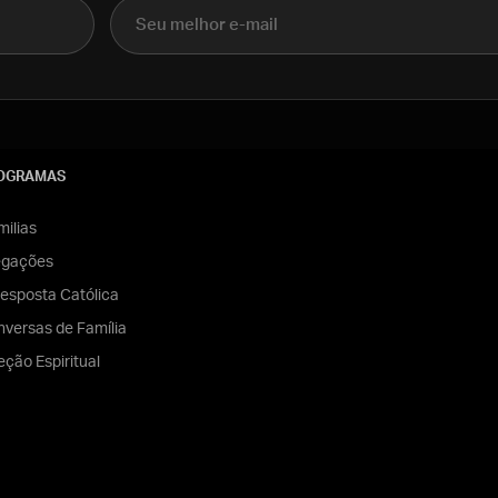
E-mail
OGRAMAS
ilias
egações
esposta Católica
versas de Família
eção Espiritual