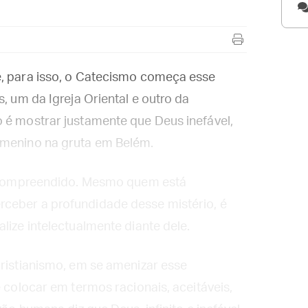
e, para isso, o Catecismo começa esse
, um da Igreja Oriental e outro da
 é mostrar justamente que Deus inefável,
 menino na gruta em Belém.
er compreendido. Mesmo quem está
ceber a profundidade desse mistério, é
lize intelectualmente diante dele.
Cristianismo, em se amenizar esse
e colocar em termos racionais, aceitáveis,