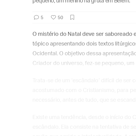
pequeno, um menino na gruta em Belém.
5
50
O mistério do Natal deve ser saboreado 
tópico apresentando dois textos litúrgicos
Ocidental. O objetivo dessa apresentação
Criador do universo, fez-se pequeno, um
Trata-se de um ‘escândalo’ difícil de s
acostumado com o Cristianismo, para per
necessário, antes de tudo, que se escanda
Existe uma tendência, desde o início do 
escândalo. Ela consiste na tentativa de s