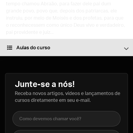
tempo chamou Abraão, para fazer dele pai dum
grande povo, povo que, depois dos patriarcas, ele
instruiu, por meio de Moisés e dos profetas, para que
o reconhecessem como único Deus vivo e verdadeiro,
pai providente e juiz...
Aulas do curso
Junte-se a nós!
Receba novos artigos, vídeos e lançamentos de
cursos diretamente em seu e-mail.
Nome completo