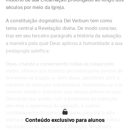
mistério de sua Encarnação prolongado ao longo dos
séculos por meio da Igreja.
A constituição dogmática Dei Verbum tem como
tema central a Revelação divina. De modo conciso,
traz em seu terceiro parágrafo a história da salvação,
a maneira pela qual Deus aplicou à humanidade a sua
pedagogia salvífica:
Deus, criando e conservando todas as coisas pelo
Verbo, oferece aos homens um testemunho perene de
Si mesmo na criação e, além disso, decidindo abrir o
caminho da salvação sobrenatural, manifestou-se a Si
mesmo, desde o princípio, aos nossos primeiros pais.
Depois da sua queda, com a promessa de redenção,
deu-lhes a esperança da salvação, e cuidou
continuamente do gênero humano, para dar a vida
eterna a todos aqueles que, perseverando na prática
Conteúdo exclusivo para alunos
das boas obras, procuram a salvação. No devido