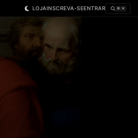
LOJA
INSCREVA-SE
ENTRAR
⌘
K