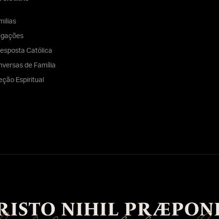
ilias
egações
esposta Católica
versas de Família
eção Espiritual