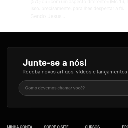
(570) ou «com um aspecto diferente» (Mc 16, 1
isso, precisamente, para lhes despertar a fé.
Sendo Jesus...
Junte-se a nós!
Receba novos artigos, vídeos e lançamentos
Nome completo
MINHA CONTA
SOBRE O SITE
CURSOS
PR