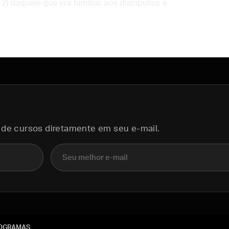
2) daquele que era familiar aos discípulos; e
 de cursos diretamente em seu e-mail.
E-mail
OGRAMAS