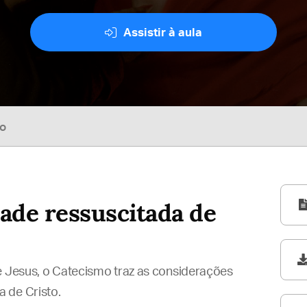
Assistir à aula
so
ade ressuscitada de
e Jesus, o Catecismo traz as considerações
 de Cristo.