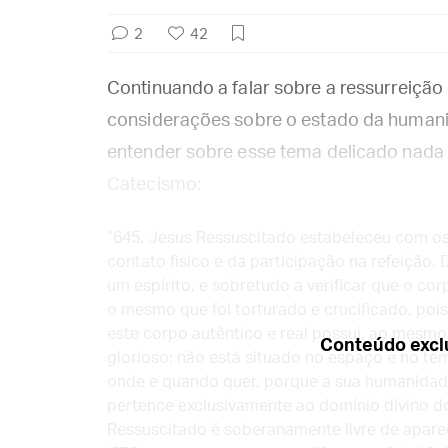
2
42
Continuando a falar sobre a ressurreição
considerações sobre o estado da humanid
entender sobre esse tema delicado nada 
Catecismo:
“645. Jesus Ressuscitado estabeleceu com os 
contato físico e da participação na refeição
um espírito, e sobretudo a verificar que o co
o mesmo que foi torturado e crucificado, pois
este corpo autêntico e real possui, ao mesm
Conteúdo exclu
glorioso: não está situado no espaço e no te
onde e quando quer, porque a sua humanidade 
pertence exclusivamente ao domínio divino d
Ressuscitado é soberanamente livre de apare