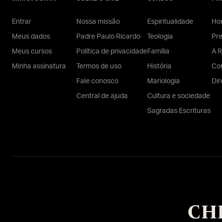
Entrar
Nossa missão
Espiritualidade
Hom
Meus dados
Padre Paulo Ricardo
Teologia
Pr
Meus cursos
Política de privacidade
Família
A R
Minha assinatura
Termos de uso
História
Con
Fale conosco
Mariologia
Dir
Central de ajuda
Cultura e sociedade
Sagradas Escrituras