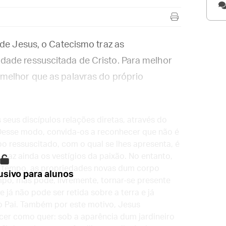
 de Jesus, o Catecismo traz as
ade ressuscitada de Cristo. Para melhor
melhor que as palavras do próprio
seus discípulos relações diretas, através do
. Desse modo, convida-os a reconhecer que não é
rpo ressuscitado, com o qual se lhes apresenta, é
 traz ainda os vestígios da paixão. No entanto,
o tempo, as propriedades novas dum corpo
sivo para alunos
mpo, mas pode, livremente, tornar-se presente
já não pode ser retida sobre a terra e já
o Pai. Também por este motivo, Jesus
cer como quer: sob a aparência dum jardineiro