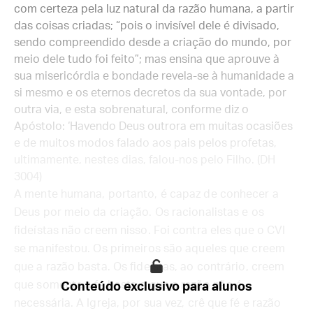
com certeza pela luz natural da razão humana, a partir
das coisas criadas; “pois o invisível dele é divisado,
sendo compreendido desde a criação do mundo, por
meio dele tudo foi feito”; mas ensina que aprouve à
sua misericórdia e bondade revela-se à humanidade a
si mesmo e os eternos decretos da sua vontade, por
outra via, e esta sobrenatural, conforme diz o
Apóstolo: ‘Havendo Deus outrora em muitas ocasiões
e de muitos modos falado aos pais pelos profetas,
ultimamente, nestes dias, falou-nos pelo Filho. (DH
3004)
A mente humana, portanto, é capaz de conhecer a
Deus por meio da criação. Os racionalistas e os
fideístas não creem nisso. Foi contra eles que o CVI
se manifestou. Os primeiros são aqueles que creem
que a razão basta. Os fideístas, ao contrário, creem
que somente a fé basta e que a razão não é
Conteúdo exclusivo para alunos
necessária. A Igreja, por sua vez, crê que fé e razão