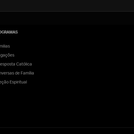
OGRAMAS
ilias
egações
esposta Católica
versas de Família
eção Espiritual