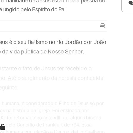
 a humanidade de Jesus está unida à pessoa do
 ungido pelo Espírito do Pai.
esus é o seu Batismo no rio Jordão por João
io da vida pública de Nosso Senhor.
astante o fato de Jesus ter recebido o
o. Até o surgimento da heresia conhecida
eguinte:
za humana, é considerado o Filho de Deus só por
 na história da Igreja. Foi ensinada por
0; foi retomada no séc. VIII por alguns bispos
 pelo Concílio de Frankfurt de 794. Essa
za humana em relação a Deus e, daí, o dualismo