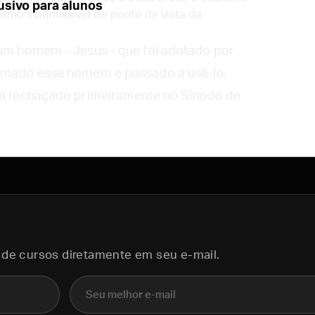
sivo para alunos
ismo inadmissível do ponto de vista da
e um homem - Jesus - que foi adotado por
tomado esse homem e passado a usá-lo.
foi rechaçado primeiramente no Sínodo de
 de cursos diretamente em seu e-mail.
E-mail