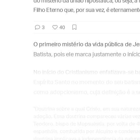
do mistério da união hipostática, ou seja,
Filho Eterno que, por sua vez, é eternamente
3
40
O primeiro mistério da vida pública de J
Batista, pois ele marca justamente o iníc
No início do Cristianismo enfatizava-se b
Espírito Santo no momento do seu batism
como adopcionismo, cuja definição é a s
"Doutrina sobre a qual Cristo, em sua nature
adoção. Essa doutrina compareceu várias vezes
Teodoro, bispo de Mopsuéstia, por volta de 40
espanhóis, combatida por Alcuíno e condenada
doutrina implicava a independência da nature