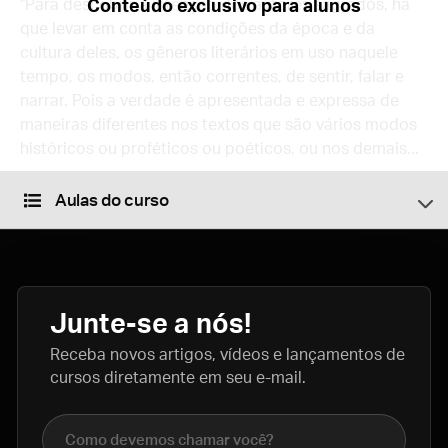
"Para descobrir a intenção dos autores sagrados, há
Conteúdo exclusivo para alunos
que levar em conta as condições da época e da
cultura deles, os gêneros literários em uso naquele
tempo, os modos, então correntes, de sentir, falar e
narrar. Pois a verdade é apresentada e expressa de
maneiras diferentes nos textos que são vários modos
históricos ou proféticos ou poéticos, ou nos demais...
Aulas do curso
Junte-se a nós!
Receba novos artigos, vídeos e lançamentos de
cursos diretamente em seu e-mail.
Nome completo