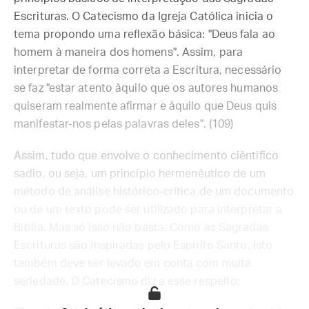
Escrituras. O Catecismo da Igreja Católica inicia o
tema propondo uma reflexão básica: "Deus fala ao
homem à maneira dos homens". Assim, para
interpretar de forma correta a Escritura, necessário
se faz "estar atento àquilo que os autores humanos
quiseram realmente afirmar e àquilo que Deus quis
manifestar-nos pelas palavras deles". (109)
Assim, tudo que envolve o conhecimento ciêntifico
sadio, ou seja, um princípio hermenêutico de um
método de análise histórico-crítica de um documento
ou de um texto pode ser utilizado para interpretar a
Bíblia. Mas só isso não basta. Como as Sagradas
Escrituras são inspiradas pelo Espírito Santo, isto
também deve ser levado em conta com muita
seriedade. O Catecismo diz a esse respeito: